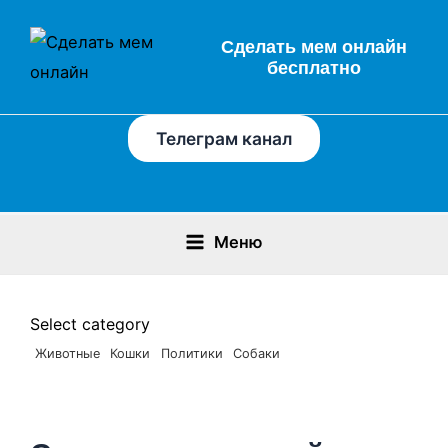
Перейти
Main
к
Сделать мем онлайн
Menu
бесплатно
содержимому
Телеграм канал
Меню
Select category
Животные
Кошки
Политики
Собаки